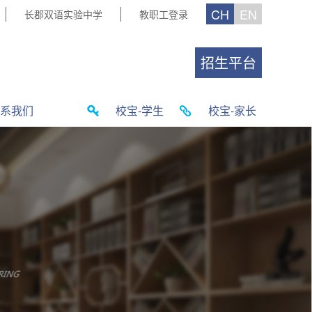
CH
EN
长郡双语实验中学
教职工登录
招生平台
系我们
校宝-学生
校宝-家长