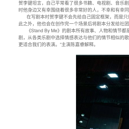
贺李键坦言，自己平常看了很多书籍、电视剧、音乐剧
时他身边又有幸围绕着很多非常好的人，不幸和有幸同
在写剧本时贺李键不会先给自己固定框架，而是只规
此之外，他也会在创作完一个场景后将剧本分发给社团
《Stand By Me》的剧本所有故事、人物和情
剧，从各类乐剧中选择情感表达与他们的情节相似的歌
更适合我们的表演。”主演陈嘉睿解释。