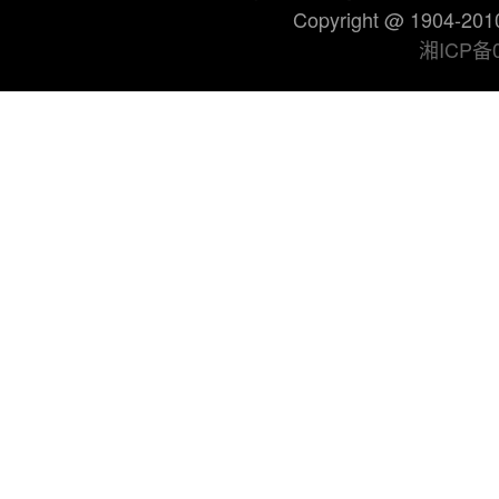
Copyright @ 190
湘ICP备0