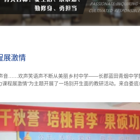
程展激情
声音……欢声笑语声不断从美丽乡村中学——长郡蓝田青烟中学飘
活力课程展激情”为主题开展了一场别开生面的教研活动。来自娄底